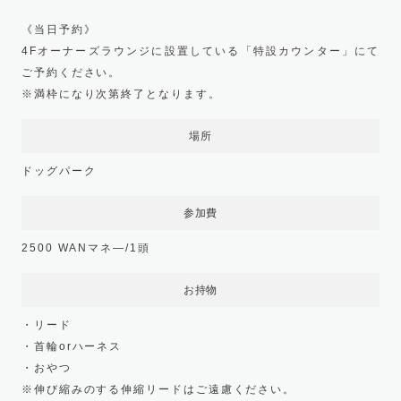
ㅤ
《当日予約》
4Fオーナーズラウンジに設置している「特設カウンター」にて
ご予約ください。
※満枠になり次第終了となります。
場所
ドッグパーク
参加費
2500 WANマネ―/1頭
お持物
・リード
・首輪orハーネス
・おやつ
※伸び縮みのする伸縮リードはご遠慮ください。